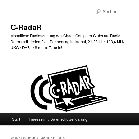
Zum
Zum
primären
sekundären
Such
Inhalt
Inhalt
springen
springen
C-RadaR
Monatliche Radiosendung des Chaos Computer Clubs auf Radio
Darmstadt. Jeden 2ten Donnerstag im Monat, 21-23 Uhr. 103,4 MHz
UKW / DAB+ / Stream. Tune In!
Hauptmenü
Start
Impressum / Datenschutzerklärung
MONATSARCHIV:
JANUAR 2019