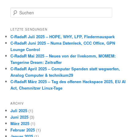
S
u
c
h
LETZTE SENDUNGEN
e
C-RadaR Juli 2025 – HOPE, WHY, LFP, Fledermauspark
n
C-RadaR Juni 2025 – Numa Datenleck, CCC Office, GPN
Lounge Control
C-RadaR Mai 2025 – Neues von der livekomm, MOMEM:
Tangerine Dream: Zeitraffer
C-RadaR April 2025 – Computer Spenden statt wegwerfen,
Analog Computer & technikum29
C-RadaR März 2025 – Tag des offenen Hackspace 2025, EU AI
Act, Chemnitzer Linux-Tage
ARCHIV
Juli 2025
(1)
Juni 2025
(3)
März 2025
(1)
Februar 2025
(1)
Januar 2025
(1)