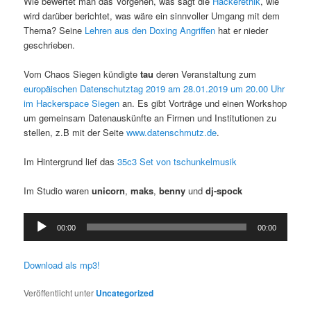
Wie bewertet man das Vorgehen, was sagt die
Hackerethik
, wie
wird darüber berichtet, was wäre ein sinnvoller Umgang mit dem
Thema? Seine
Lehren aus den Doxing Angriffen
hat er nieder
geschrieben.
Vom Chaos Siegen kündigte
tau
deren Veranstaltung zum
europäischen Datenschutztag 2019 am 28.01.2019 um 20.00 Uhr
im Hackerspace Siegen
an. Es gibt Vorträge und einen Workshop
um gemeinsam Datenauskünfte an Firmen und Institutionen zu
stellen, z.B mit der Seite
www.datenschmutz.de
.
Im Hintergrund lief das
35c3 Set von tschunkelmusik
Im Studio waren
unicorn
,
maks
,
benny
und
dj-spock
Audio-
00:00
00:00
Player
Download als mp3!
Veröffentlicht unter
Uncategorized