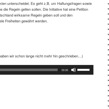
nkten unterscheidet. Es geht z.B. um Haftungsfragen sowie
ie Regeln gelten sollen. Die Initiative hat eine Petition
utschland wirksame Regeln geben soll und den
ele Freiheiten gewährt werden.
 haben wir schon lange nicht mehr hin geschrieben…)
Pfeiltasten
00:00
Hoch/Runter
benutzen,
um
die
Lautstärke
zu
regeln.