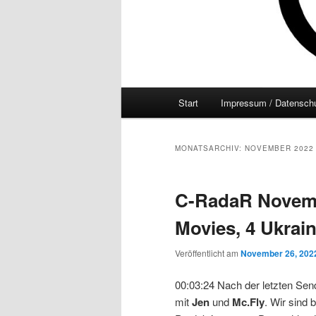
Hauptmenü
Start
Impressum / Datenschu
MONATSARCHIV:
NOVEMBER 2022
C-RadaR Novemb
Movies, 4 Ukrain
Veröffentlicht am
November 26, 202
00:03:24 Nach der letzten Sen
mit
Jen
und
Mc.Fly
. Wir sind