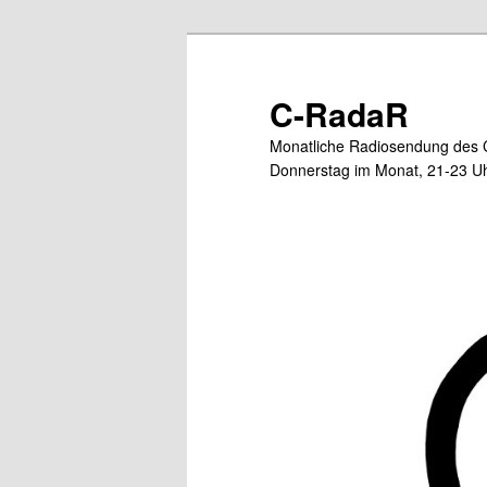
Zum
Zum
primären
sekundären
Inhalt
Inhalt
C-RadaR
springen
springen
Monatliche Radiosendung des 
Donnerstag im Monat, 21-23 Uh