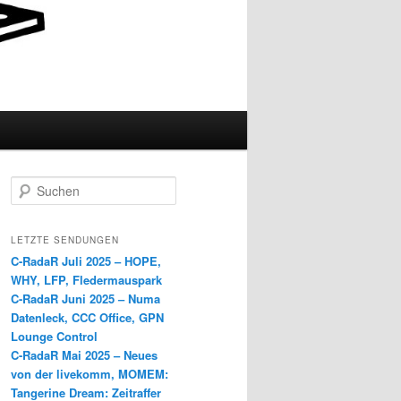
S
u
c
h
LETZTE SENDUNGEN
e
C-RadaR Juli 2025 – HOPE,
n
WHY, LFP, Fledermauspark
C-RadaR Juni 2025 – Numa
Datenleck, CCC Office, GPN
Lounge Control
C-RadaR Mai 2025 – Neues
von der livekomm, MOMEM:
Tangerine Dream: Zeitraffer