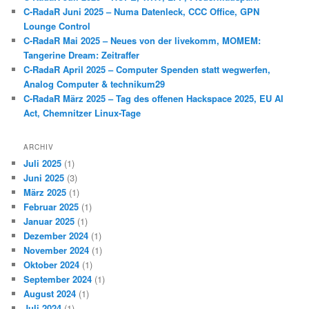
n
C-RadaR Juni 2025 – Numa Datenleck, CCC Office, GPN
Lounge Control
C-RadaR Mai 2025 – Neues von der livekomm, MOMEM:
Tangerine Dream: Zeitraffer
C-RadaR April 2025 – Computer Spenden statt wegwerfen,
Analog Computer & technikum29
C-RadaR März 2025 – Tag des offenen Hackspace 2025, EU AI
Act, Chemnitzer Linux-Tage
ARCHIV
Juli 2025
(1)
Juni 2025
(3)
März 2025
(1)
Februar 2025
(1)
Januar 2025
(1)
Dezember 2024
(1)
November 2024
(1)
Oktober 2024
(1)
September 2024
(1)
August 2024
(1)
Juli 2024
(1)