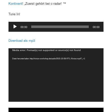
Kontinent
! „Zuerst gehört bei c-radar! ™
Tune In!
Audio-
00:00
00:00
Player
Download als mp3
Video-
Media error: Format(s) not supported or source(s) not found
Player
Datei herunterladen: http://nixtun-workshop.de/audio/2015-10-08-RTL-Nixtun.mp4?_=1