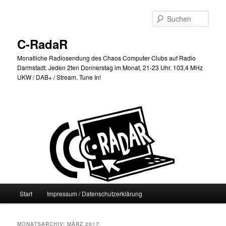
Zum
Zum
primären
sekundären
Such
Inhalt
Inhalt
springen
springen
C-RadaR
Monatliche Radiosendung des Chaos Computer Clubs auf Radio
Darmstadt. Jeden 2ten Donnerstag im Monat, 21-23 Uhr. 103,4 MHz
UKW / DAB+ / Stream. Tune In!
Hauptmenü
Start
Impressum / Datenschutzerklärung
MONATSARCHIV:
MÄRZ 2017