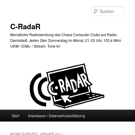
Zum
Zum
primären
sekundären
Such
Inhalt
Inhalt
springen
springen
C-RadaR
Monatliche Radiosendung des Chaos Computer Clubs auf Radio
Darmstadt. Jeden 2ten Donnerstag im Monat, 21-23 Uhr. 103,4 MHz
UKW / DAB+ / Stream. Tune In!
Hauptmenü
Start
Impressum / Datenschutzerklärung
MONATSARCHIV:
JANUAR 2011