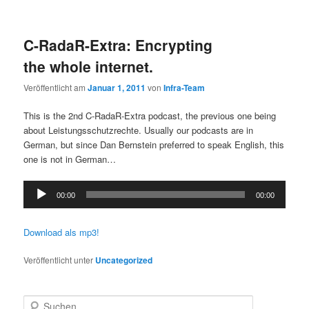
C-RadaR-Extra: Encrypting
the whole internet.
Veröffentlicht am
Januar 1, 2011
von
Infra-Team
This is the 2nd C-RadaR-Extra podcast, the previous one being
about Leistungsschutzrechte. Usually our podcasts are in
German, but since Dan Bernstein preferred to speak English, this
one is not in German…
Audio-
00:00
00:00
Player
Download als mp3!
Veröffentlicht unter
Uncategorized
S