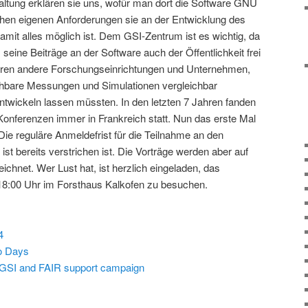
taltung erklären sie uns, wofür man dort die Software GNU
chen eigenen Anforderungen sie an der Entwicklung des
mit alles möglich ist. Dem GSI-Zentrum ist es wichtig, da
ss seine Beiträge an der Software auch der Öffentlichkeit frei
ieren andere Forschungseinrichtungen und Unternehmen,
ichbare Messungen und Simulationen vergleichbar
wickeln lassen müssten. In den letzten 7 Jahren fanden
nferenzen immer in Frankreich statt. Nun das erste Mal
Die reguläre Anmeldefrist für die Teilnahme an den
 ist bereits verstrichen ist. Die Vorträge werden aber auf
chnet. Wer Lust hat, ist herzlich eingeladen, das
18:00 Uhr im Forsthaus Kalkofen zu besuchen.
4
o Days
 GSI and FAIR support campaign