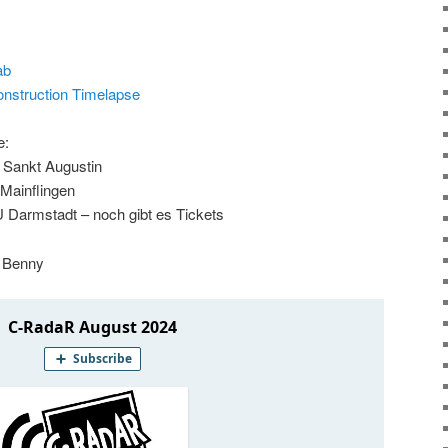
ab
nstruction Timelapse
e:
, Sankt Augustin
, Mainflingen
U Darmstadt – noch gibt es Tickets
d Benny