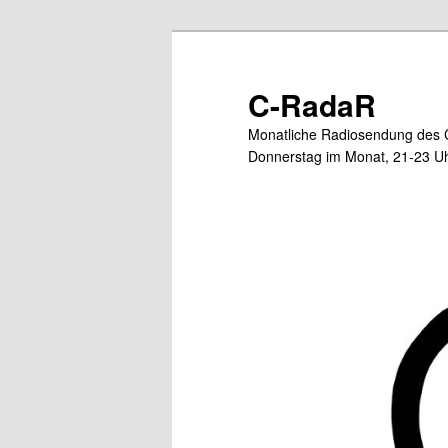
Zum
Zum
primären
sekundären
Inhalt
Inhalt
C-RadaR
springen
springen
Monatliche Radiosendung des 
Donnerstag im Monat, 21-23 Uh