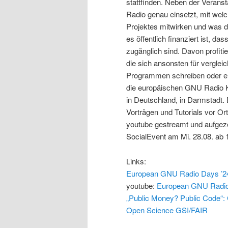
stattfinden. Neben der Verans
Radio genau einsetzt, mit wel
Projektes mitwirken und was da
es öffentlich finanziert ist, da
zugänglich sind. Davon profit
die sich ansonsten für vergle
Programmen schreiben oder ent
die europäischen GNU Radio Ko
in Deutschland, in Darmstadt. 
Vorträgen und Tutorials vor Ort
youtube gestreamt und aufgezei
SocialEvent am Mi. 28.08. ab 
Links:
European GNU Radio Days ’2
youtube:
European GNU Radi
„Public Money? Public Code“:
Open Science GSI/FAIR