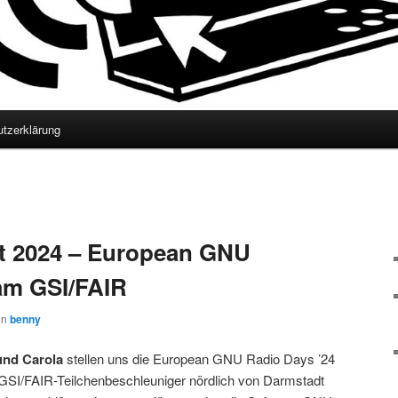
tzerklärung
 2024 – European GNU
am GSI/FAIR
on
benny
und Carola
stellen uns die European GNU Radio Days ’24
m GSI/FAIR-Teilchenbeschleuniger nördlich von Darmstadt