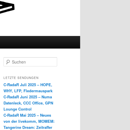
S
u
c
h
LETZTE SENDUNGEN
e
C-RadaR Juli 2025 – HOPE,
n
WHY, LFP, Fledermauspark
C-RadaR Juni 2025 – Numa
Datenleck, CCC Office, GPN
Lounge Control
C-RadaR Mai 2025 – Neues
von der livekomm, MOMEM:
Tangerine Dream: Zeitraffer