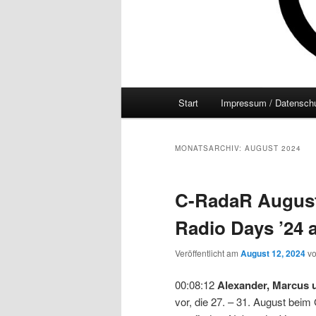
Hauptmenü
Start
Impressum / Datenschu
MONATSARCHIV:
AUGUST 2024
C-RadaR August
Radio Days ’24 
Veröffentlicht am
August 12, 2024
v
00:08:12
Alexander, Marcus 
vor, die 27. – 31. August bei