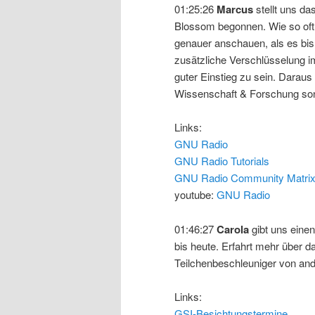
01:25:26
Marcus
stellt uns da
Blossom begonnen. Wie so oft b
genauer anschauen, als es bish
zusätzliche Verschlüsselung i
guter Einstieg zu sein. Daraus
Wissenschaft & Forschung son
Links:
GNU Radio
GNU Radio Tutorials
GNU Radio Community Matrix 
youtube:
GNU Radio
01:46:27
Carola
gibt uns eine
bis heute. Erfahrt mehr über 
Teilchenbeschleuniger von and
Links:
GSI-Besichtungstermine