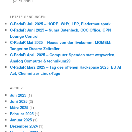
u
c
h
LETZTE SENDUNGEN
e
C-RadaR Juli 2025 – HOPE, WHY, LFP, Fledermauspark
n
C-RadaR Juni 2025 – Numa Datenleck, CCC Office, GPN
Lounge Control
C-RadaR Mai 2025 – Neues von der livekomm, MOMEM:
Tangerine Dream: Zeitraffer
C-RadaR April 2025 – Computer Spenden statt wegwerfen,
Analog Computer & technikum29
C-RadaR März 2025 – Tag des offenen Hackspace 2025, EU AI
Act, Chemnitzer Linux-Tage
ARCHIV
Juli 2025
(1)
Juni 2025
(3)
März 2025
(1)
Februar 2025
(1)
Januar 2025
(1)
Dezember 2024
(1)