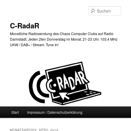
Zum
Zum
primären
sekundären
Such
Inhalt
Inhalt
springen
springen
C-RadaR
Monatliche Radiosendung des Chaos Computer Clubs auf Radio
Darmstadt. Jeden 2ten Donnerstag im Monat, 21-23 Uhr. 103,4 MHz
UKW / DAB+ / Stream. Tune In!
Hauptmenü
Start
Impressum / Datenschutzerklärung
MONATSARCHIV:
APRIL 2019