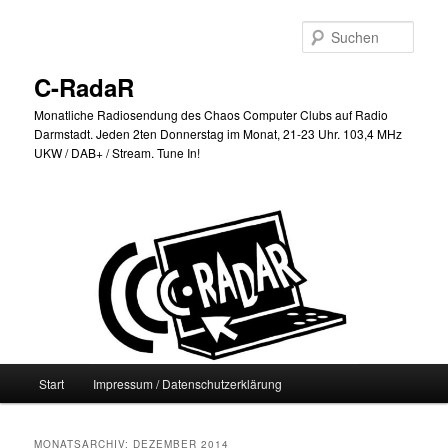
Zum
Zum
primären
sekundären
Such
Inhalt
Inhalt
springen
springen
C-RadaR
Monatliche Radiosendung des Chaos Computer Clubs auf Radio
Darmstadt. Jeden 2ten Donnerstag im Monat, 21-23 Uhr. 103,4 MHz
UKW / DAB+ / Stream. Tune In!
Hauptmenü
Start
Impressum / Datenschutzerklärung
MONATSARCHIV:
DEZEMBER 2014