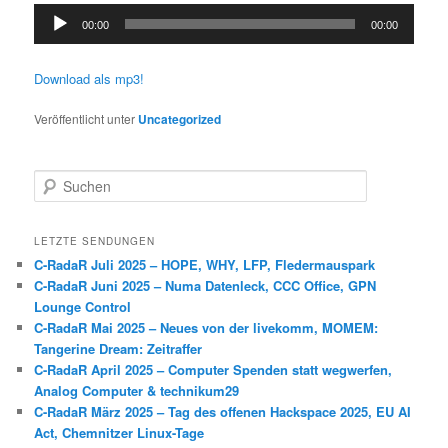
Audio-
00:00
00:00
Player
Download als mp3!
Veröffentlicht unter
Uncategorized
S
u
c
h
LETZTE SENDUNGEN
e
C-RadaR Juli 2025 – HOPE, WHY, LFP, Fledermauspark
n
C-RadaR Juni 2025 – Numa Datenleck, CCC Office, GPN
Lounge Control
C-RadaR Mai 2025 – Neues von der livekomm, MOMEM:
Tangerine Dream: Zeitraffer
C-RadaR April 2025 – Computer Spenden statt wegwerfen,
Analog Computer & technikum29
C-RadaR März 2025 – Tag des offenen Hackspace 2025, EU AI
Act, Chemnitzer Linux-Tage