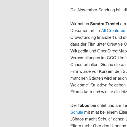
Die November Sendung hält di
Wir hatten
Sandra Trostel
am T
Dokumentarfilm
All Creature
Crowdfunding finanziert und st
dass der Film unter Creative 
Wikipedia und OpenStreetMap b
Veranstaltungen im CCC-Umfel
Chaos erhalten. Genau diese mö
Film wurde vor Kurzem den Su
manchen Städten wird er auch 
Welcome“ für jede/n freigeben
Filmes kam und wie ihr die letz
Der
fabos
berichtet uns am T
Schule
mit miat bei einem Elt
„Chaos macht Schule“ gehen 
Eltern mehr über den Umgang 