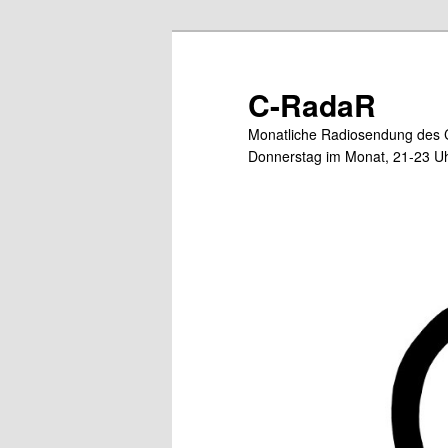
Zum
Zum
primären
sekundären
Inhalt
Inhalt
C-RadaR
springen
springen
Monatliche Radiosendung des 
Donnerstag im Monat, 21-23 Uh