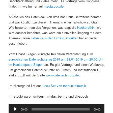
Berichterstattung und vieles mehr. Die Vorträge vom Congress
findet Ihr wie immer auf
media.ccc.de
.
Anlässlich des Datenleak von 0rbit hat Linus Betroffene beraten
und war kürzlich zu diesem Thema in einer Talkshow zu Gast.
Wie bewertet man das Vorgehen, was sagt die
Hackerethik
, wie
wird darüber berichtet, was wäre ein sinnvoller Umgang mit dem
Thema? Seine
Lehren aus den Doxing Angriffen
hat er nieder
geschrieben.
Vom Chaos Siegen kündigte
tau
deren Veranstaltung zum
europäischen Datenschutztag 2019 am 28.01.2019 um 20.00 Uhr
im Hackerspace Siegen
an. Es gibt Vorträge und einen Workshop
um gemeinsam Datenauskünfte an Firmen und Institutionen zu
stellen, z.B mit der Seite
www.datenschmutz.de
.
Im Hintergrund lief das
35c3 Set von tschunkelmusik
Im Studio waren
unicorn
,
maks
,
benny
und
dj-spock
Audio-
00:00
00:00
Player