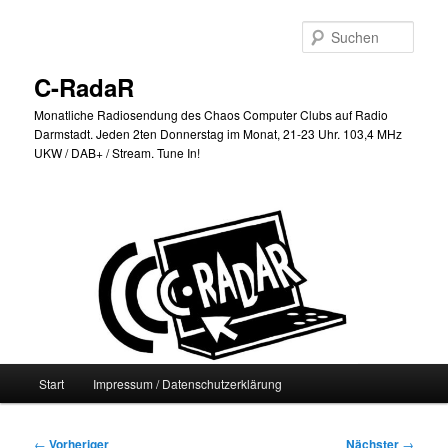
Zum
primären
Such
Inhalt
springen
C-RadaR
Monatliche Radiosendung des Chaos Computer Clubs auf Radio
Darmstadt. Jeden 2ten Donnerstag im Monat, 21-23 Uhr. 103,4 MHz
UKW / DAB+ / Stream. Tune In!
Hauptmenü
Start
Impressum / Datenschutzerklärung
Beitragsnavigation
←
Vorheriger
Nächster
→