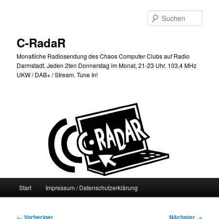
Zum
primären
Such
Inhalt
springen
C-RadaR
Monatliche Radiosendung des Chaos Computer Clubs auf Radio
Darmstadt. Jeden 2ten Donnerstag im Monat, 21-23 Uhr. 103,4 MHz
UKW / DAB+ / Stream. Tune In!
Hauptmenü
Start
Impressum / Datenschutzerklärung
Beitragsnavigation
←
Vorheriger
Nächster
→