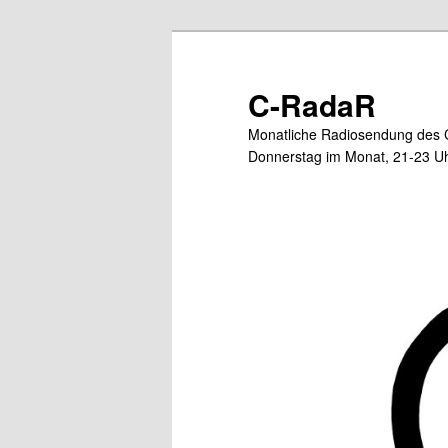
Zum
primären
Inhalt
C-RadaR
springen
Monatliche Radiosendung des 
Donnerstag im Monat, 21-23 Uh