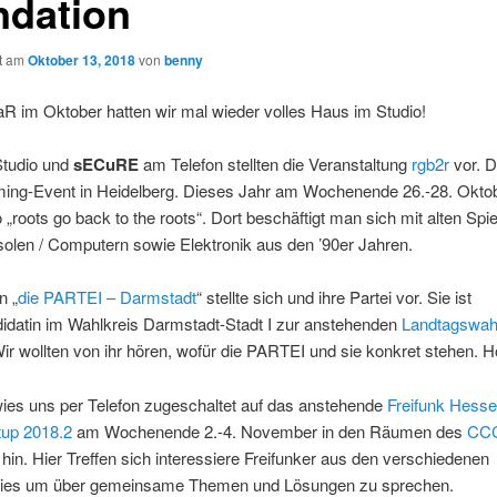
ndation
ht am
Oktober 13, 2018
von
benny
R im Oktober hatten wir mal wieder volles Haus im Studio!
tudio und
sECuRE
am Telefon stellten die Veranstaltung
rgb2r
vor. Di
ing-Event in Heidelberg. Dieses Jahr am Wochenende 26.-28. Oktob
„roots go back to the roots“. Dort beschäftigt man sich mit alten Spie
olen / Computern sowie Elektronik aus den ’90er Jahren.
n „
die PARTEI – Darmstadt
“ stellte sich und ihre Partei vor. Sie ist
didatin im Wahlkreis Darmstadt-Stadt I zur anstehenden
Landtagswahl
Wir wollten von ihr hören, wofür die PARTEI und sie konkret stehen. Hö
ies uns per Telefon zugeschaltet auf das anstehende
Freifunk Hesse
up 2018.2
am Wochenende 2.-4. November in den Räumen des
CC
hin. Hier Treffen sich interessiere Freifunker aus den verschiedenen
ies um über gemeinsame Themen und Lösungen zu sprechen.