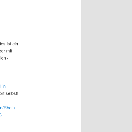
es ist ein
er mit
len /
 in
rt selbst!
n/Rhein-
C