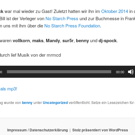
ck
war mal wieder zu Gast! Zuletzt hatten wir ihn im
Oktober 2014
in 
ill ist der Verleger von
No Starch Press
und zur Buchmesse in Frankf
en uns mit ihm über die
No Starch Press Foundation
.
 waren
vollkorn
,
maks
,
Mandy
,
sur5r
,
benny
und
dj-spock
.
urch lief Musik von der mrmcd
00
00:00
als mp3!
rag wurde von
benny
unter
Uncategorized
veröffentlicht. Setze ein Lesezeichen für
Impressum / Datenschutzerklärung
Stolz präsentiert von WordPress