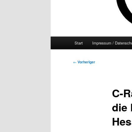
Hauptmenü
Start
Impressum / Datenschu
Beitragsnavigation
←
Vorheriger
C-R
die
Hes