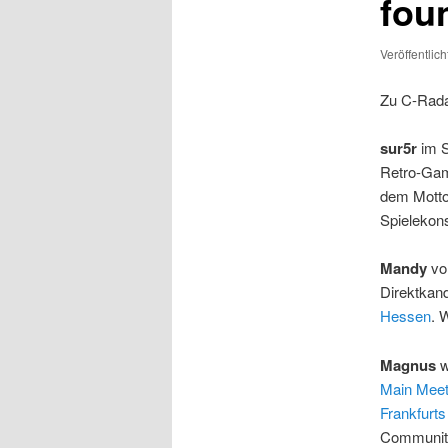
fou
Veröffentlic
Zu C-Rada
sur5r
im S
Retro-Gam
dem Motto 
Spielekons
Mandy
vo
Direktkan
Hessen
. 
Magnus
w
Main Meet
Frankfurts
Communit