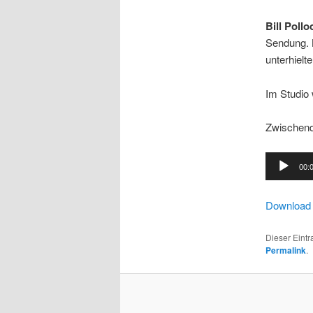
Bill Pollo
Sendung. B
unterhielt
Im Studio
Zwischend
Audio-
00:
Player
Download 
Dieser Eint
Permalink
.