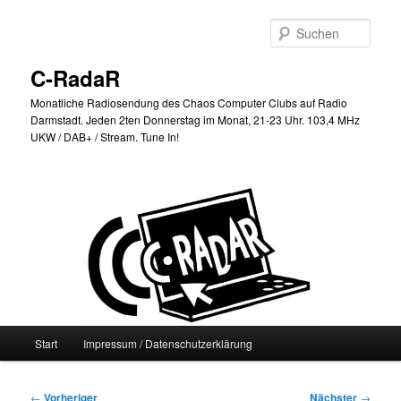
Zum
primären
Such
Inhalt
springen
C-RadaR
Monatliche Radiosendung des Chaos Computer Clubs auf Radio
Darmstadt. Jeden 2ten Donnerstag im Monat, 21-23 Uhr. 103,4 MHz
UKW / DAB+ / Stream. Tune In!
Hauptmenü
Start
Impressum / Datenschutzerklärung
Beitragsnavigation
←
Vorheriger
Nächster
→