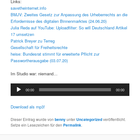
Links:
savetheinternet.info
BMJV: Zweites Gesetz zur Anpassung des Urheberrechts an die
Erfordernisse des digitalen Binnenmarktes (24.06.20)
Julia Reda auf YouTube: Uploadfilter: So will Deutschland Artikel
17 umsetzen
Patrick Breyer zu Terreg
Gesellschaft für Freiheitsrechte
heise: Bundesrat stimmt für erweiterte Pflicht zur
Passwortherausgabe (03.07.20)
Im Studio war: niemand…
Audio-
00:00
00:00
Player
Download als mp3!
Dieser Eintrag wurde von
benny
unter
Uncategorized
veröffentlicht.
Setze ein Lesezeichen für den
Permalink
.