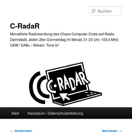
Zum
primären
Such
Inhalt
springen
C-RadaR
Monatliche Radiosendung des Chaos Computer Clubs auf Radio
Darmstadt. Jeden 2ten Donnerstag im Monat, 21-23 Uhr. 103,4 MHz
UKW / DAB+ / Stream. Tune In!
Hauptmenü
Start
Impressum / Datenschutzerklärung
Beitragsnavigation
←
Vorheriger
Nächster
→