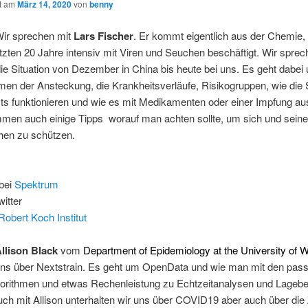
ht am
März 14, 2020
von
benny
Wir sprechen mit
Lars Fischer
. Er kommt eigentlich aus der Chemie, 
etzten 20 Jahre intensiv mit Viren und Seuchen beschäftigt. Wir sprec
ie Situation von Dezember in China bis heute bei uns. Es geht dabei
en der Ansteckung, die Krankheitsverläufe, Risikogruppen, wie di
ts funktionieren und wie es mit Medikamenten oder einer Impfung au
men auch einige Tipps worauf man achten sollte, um sich und seine
en zu schützen.
 bei
Spektrum
itter
Robert Koch Institut
llison Black
vom
Department of Epidemiology at the University of 
 uns über Nextstrain. Es geht um OpenData und wie man mit den pas
gorithmen und etwas Rechenleistung zu Echtzeitanalysen und Lagebe
h mit Allison unterhalten wir uns über COVID19 aber auch über die 