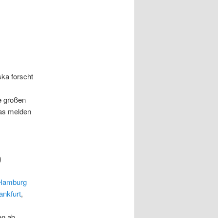
ska forscht
ie großen
das melden
)
 Hamburg
nkfurt
,
en ab.