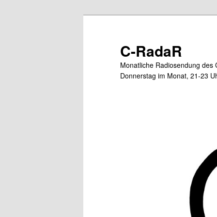
Zum
primären
Inhalt
C-RadaR
springen
Monatliche Radiosendung des 
Donnerstag im Monat, 21-23 Uh