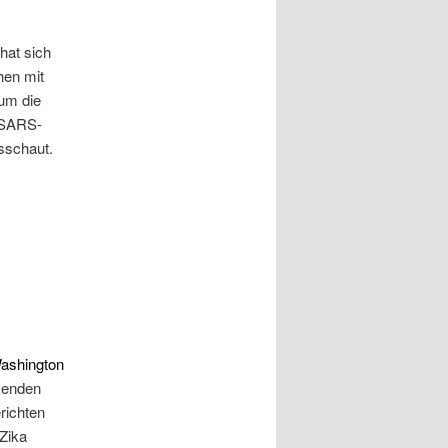
hat sich
hen mit
 um die
e SARS-
sschaut.
Washington
senden
richten
Zika