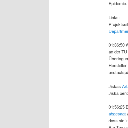
Epidemie.
Links:
Projektsei
Departmen
01:36:50 
an der TU 
Übertagung
Herstelle
und aufspü
Jiskas
Arb
Jiska beri
01:56:25 
abgesagt
w
dass sie i
Am Tag na