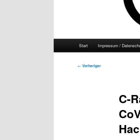
Hauptmenü
Start
Impressum / Datenschu
Beitragsnavigation
←
Vorheriger
C-R
CoV
Hac