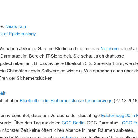
te:
Nextstrain
t of Epidemiology
Wir haben
Jiska
zu Gast im Studio und sie hat das
Neinhorn
dabei! Ji
Darmstadt im Bereich IT-Sicherheit. Sie schaut sich drahtlose
stechniken an zB. das aktuelle Bluetooth 5.2. Sie erklärt uns, wie d
r die Chipsätze sowie Software entwickeln. Wie sprechen auch über 
ren der Sicherheitslücken.
eit
chtet über
Bluetooth – die Sicherheitslücke für unterwegs
(27.12.2019
Benny berichtet, dass am Vorabend der diesjährige
Easterhegg 20 in
urde. Über den Tag meldeten
CCC Berlin
, CCC Darmstadt,
CCC Fra
n nächster Zeit keine öffentlichen Abende in ihren Räumen anbieten.
ch der Sendung sagt auch die
c-base
alle öffentlichen Veranstaltung