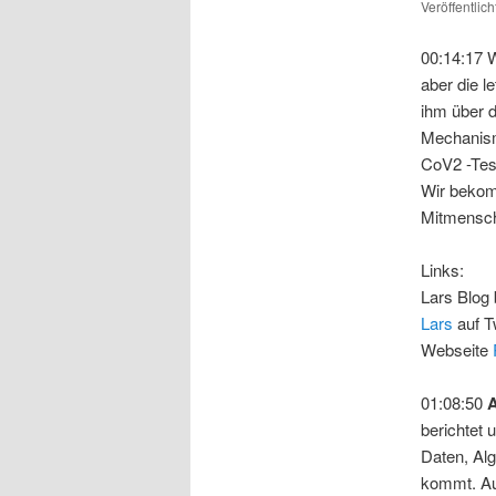
Veröffentlic
00:14:17 
aber die l
ihm über d
Mechanism
CoV2 -Tes
Wir bekom
Mitmensch
Links:
Lars Blog
Lars
auf Tw
Webseite
01:08:50
A
berichtet
Daten, Al
kommt. Auc