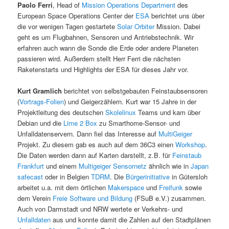
Paolo Ferri
, Head of
Mission Operations Department
des
European Space Operations Center der
ESA
berichtet uns über
die vor wenigen Tagen gestartete
Solar Orbiter
Mission. Dabei
geht es um Flugbahnen, Sensoren und Antriebstechnik. Wir
erfahren auch wann die Sonde die Erde oder andere Planeten
passieren wird. Außerdem stellt Herr Ferri die nächsten
Raketenstarts und Highlights der ESA für dieses Jahr vor.
Kurt Gramlich
berichtet von selbstgebauten Feinstaubsensoren
(
Vortrags-Folien
) und Geigerzählern. Kurt war 15 Jahre in der
Projektleitung des deutschen
Skolelinux
Teams und kam über
Debian und die
Lime 2 Box
zu Smarthome-Sensor- und
Unfalldatenservern. Dann fiel das Interesse auf
MultiGeiger
Projekt. Zu diesem gab es auch auf dem 36C3 einen
Workshop
.
Die Daten werden dann auf Karten darstellt, z.B. für
Feinstaub
Frankfurt
und einem
Multigeiger Sensornetz
ähnlich wie in
Japan
safecast
oder in Belgien
TDRM
. Die
Bürgerinitiative
in Gütersloh
arbeitet u.a. mit dem örtlichen
Makerspace
und
Freifunk
sowie
dem Verein
Freie Software und Bildung
(FSuB e.V.) zusammen.
Auch von Darmstadt und NRW wertete er Verkehrs- und
Unfalldaten
aus und konnte damit die Zahlen auf den Stadtplänen