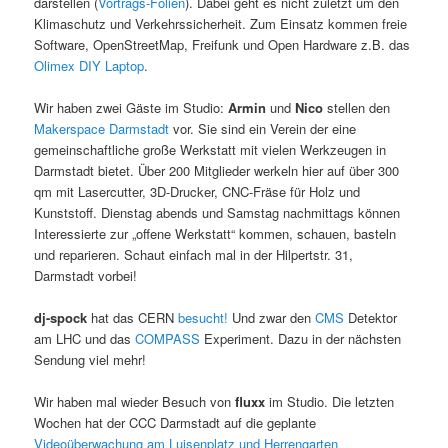
darstellen (
Vortrags-Folien
). Dabei geht es nicht zuletzt um den
Klimaschutz und Verkehrssicherheit. Zum Einsatz kommen freie
Software, OpenStreetMap, Freifunk und Open Hardware z.B. das
Olimex DIY Laptop
.
Wir haben zwei Gäste im Studio:
Armin
und
Nico
stellen den
Makerspace Darmstadt
vor. Sie sind ein Verein der eine
gemeinschaftliche große Werkstatt mit vielen Werkzeugen in
Darmstadt bietet. Über 200 Mitglieder werkeln hier auf über 300
qm mit Lasercutter, 3D-Drucker, CNC-Fräse für Holz und
Kunststoff. Dienstag abends und Samstag nachmittags können
Interessierte zur „offene Werkstatt“ kommen, schauen, basteln
und reparieren. Schaut einfach mal in der Hilpertstr. 31,
Darmstadt vorbei!
dj-spock
hat das CERN
besucht!
Und zwar den
CMS
Detektor
am LHC und das
COMPASS
Experiment. Dazu in der nächsten
Sendung viel mehr!
Wir haben mal wieder Besuch von
fluxx
im Studio. Die letzten
Wochen hat der CCC Darmstadt auf die geplante
Videoüberwachung am Luisenplatz und Herrengarten