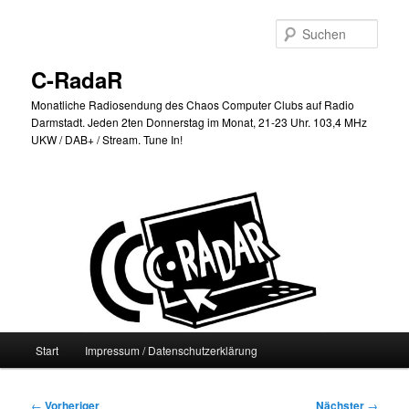
Zum
primären
Such
Inhalt
springen
C-RadaR
Monatliche Radiosendung des Chaos Computer Clubs auf Radio
Darmstadt. Jeden 2ten Donnerstag im Monat, 21-23 Uhr. 103,4 MHz
UKW / DAB+ / Stream. Tune In!
Hauptmenü
Start
Impressum / Datenschutzerklärung
Beitragsnavigation
←
Vorheriger
Nächster
→