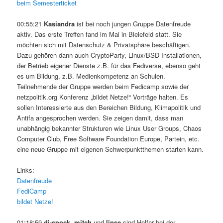
beim Semesterticket
00:55:21
Kasiandra
ist bei noch jungen Gruppe Datenfreude
aktiv. Das erste Treffen fand im Mai in Bielefeld statt. Sie
möchten sich mit Datenschutz & Privatsphäre beschäftigen.
Dazu gehören dann auch CryptoParty, Linux/BSD Installationen,
der Betrieb eigener Dienste z.B. für das Fediverse, ebenso geht
es um Bildung, z.B. Medienkompetenz an Schulen.
Teilnehmende der Gruppe werden beim Fedicamp sowie der
netzpolitik.org Konferenz „bildet Netze!“ Vorträge halten. Es
sollen Interessierte aus den Bereichen Bildung, Klimapolitik und
Antifa angesprochen werden. Sie zeigen damit, dass man
unabhängig bekannter Strukturen wie Linux User Groups, Chaos
Computer Club, Free Software Foundation Europe, Partein, etc.
eine neue Gruppe mit eigenen Schwerpunktthemen starten kann.
Links:
Datenfreude
FediCamp
bildet Netze!
01:18:59
dj-spock, mitch
und
linse
sind Helfer bei der