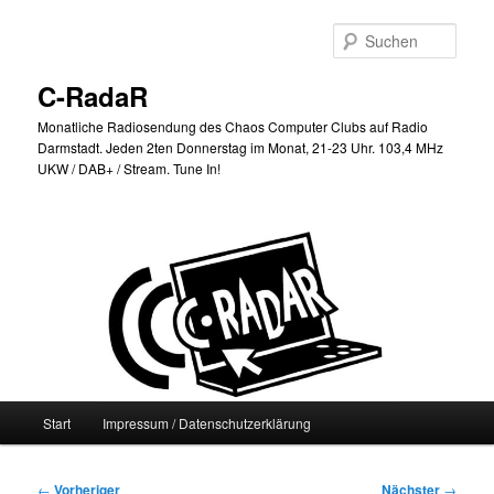
Zum
primären
Such
Inhalt
springen
C-RadaR
Monatliche Radiosendung des Chaos Computer Clubs auf Radio
Darmstadt. Jeden 2ten Donnerstag im Monat, 21-23 Uhr. 103,4 MHz
UKW / DAB+ / Stream. Tune In!
Hauptmenü
Start
Impressum / Datenschutzerklärung
Beitragsnavigation
←
Vorheriger
Nächster
→