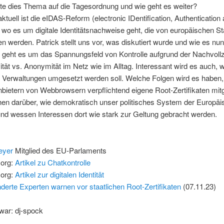
te dies Thema auf die Tagesordnung und wie geht es weiter?
aktuell ist die eIDAS-Reform (electronic IDentification, Authentication 
 wo es um digitale Identitätsnachweise geht, die von europäischen S
 werden. Patrick stellt uns vor, was diskutiert wurde und wie es 
i geht es um das Spannungsfeld von Kontrolle aufgrund der Nachvollz
vität vs. Anonymität im Netz wie im Alltag. Interessant wird es auch, w
 Verwaltungen umgesetzt werden soll. Welche Folgen wird es haben
nbietern von Webbrowsern verpflichtend eigene Root-Zertifikaten mi
hen darüber, wie demokratisch unser politisches System der Europä
und wessen Interessen dort wie stark zur Geltung gebracht werden.
eyer
Mitglied des EU-Parlaments
.org:
Artikel zu Chatkontrolle
.org:
Artikel zur digitalen Identität
derte Experten warnen vor staatlichen Root-Zertifikaten
(07.11.23)
war: dj-spock