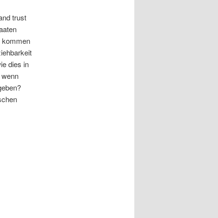
and trust
taaten
nun kommen
iehbarkeit
ie dies in
, wenn
tgeben?
ischen