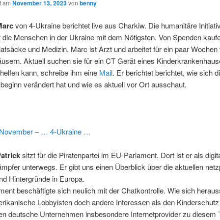
ht am
November 13, 2023
von
benny
Marc
von 4-Ukraine berichtet live aus Charkiw. Die humanitäre Initiati
t die Menschen in der Ukraine mit dem Nötigsten. Von Spenden kaufe
afsäcke und Medizin. Marc ist Arzt und arbeitet für ein paar Wochen 
usern. Aktuell suchen sie für ein CT Gerät eines Kinderkrankenhaus
helfen kann, schreibe ihm eine
Mail
. Er berichtet berichtet, wie sich d
sbeginn verändert hat und wie es aktuell vor Ort ausschaut.
November – … 4-Ukraine …
atrick
sitzt für die Piratenpartei im EU-Parlament. Dort ist er als digit
ämpfer unterwegs. Er gibt uns einen Überblick über die aktuellen netz
d Hintergründe in Europa.
ent beschäftigte sich neulich mit der Chatkontrolle. Wie sich herauss
erikanische Lobbyisten doch andere Interessen als den Kinderschutz
en deutsche Unternehmen insbesondere Internetprovider zu diesem