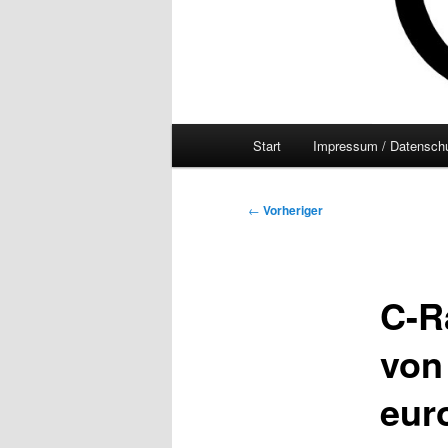
Hauptmenü
Start
Impressum / Datenschu
Beitragsnavigation
←
Vorheriger
C-R
von
eur