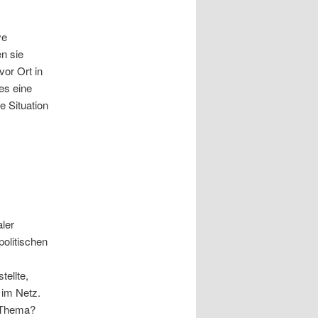
ve
n sie
vor Ort in
es eine
ie Situation
aler
politischen
tellte,
 im Netz.
 Thema?