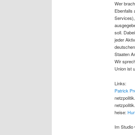
Wer brach
Ebenfalls 
Services),
ausgegeben
soll. Dabe
jeder Akti
deutschen
Staaten A
Wir sprec
Union ist 
Links:
Patrick Pr
netzpolitik
netzpolitik
heise:
Hun
Im Studio 