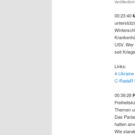
Veröffentlic
00:23:40
unterstütz
Winterschl
Krankenhä
USV. Wer 
seit Krieg
Links:
4-Ukraine
C-RadaR 
00:39:28
P
Freiheitsk
Themen un
Das Parlam
hatten am
Wie stand