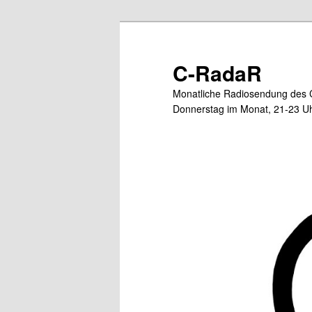
Zum
primären
Inhalt
C-RadaR
springen
Monatliche Radiosendung des 
Donnerstag im Monat, 21-23 Uh