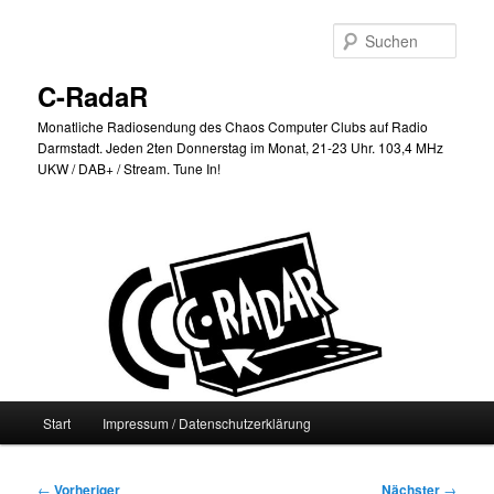
Zum
primären
Such
Inhalt
springen
C-RadaR
Monatliche Radiosendung des Chaos Computer Clubs auf Radio
Darmstadt. Jeden 2ten Donnerstag im Monat, 21-23 Uhr. 103,4 MHz
UKW / DAB+ / Stream. Tune In!
Hauptmenü
Start
Impressum / Datenschutzerklärung
Beitragsnavigation
←
Vorheriger
Nächster
→