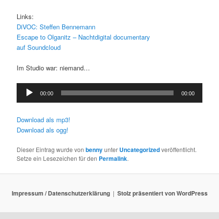
Links:
DiVOC: Steffen Bennemann
Escape to Olganitz – Nachtdigital documentary
auf Soundcloud
Im Studio war: niemand…
Audio-
00:00
00:00
Player
Download als mp3!
Download als ogg!
Dieser Eintrag wurde von
benny
unter
Uncategorized
veröffentlicht.
Setze ein Lesezeichen für den
Permalink
.
Impressum / Datenschutzerklärung
Stolz präsentiert von WordPress