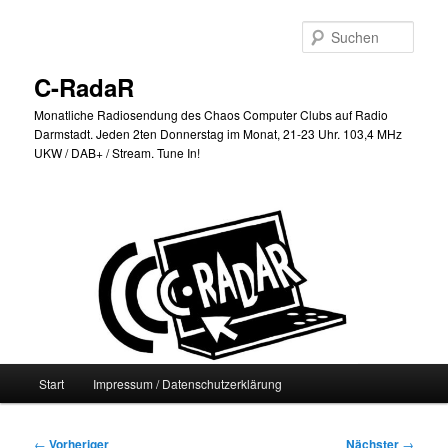
Zum
primären
Such
Inhalt
springen
C-RadaR
Monatliche Radiosendung des Chaos Computer Clubs auf Radio
Darmstadt. Jeden 2ten Donnerstag im Monat, 21-23 Uhr. 103,4 MHz
UKW / DAB+ / Stream. Tune In!
Hauptmenü
Start
Impressum / Datenschutzerklärung
Beitragsnavigation
←
Vorheriger
Nächster
→