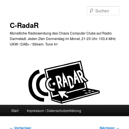
Zum
primären
Such
Inhalt
springen
C-RadaR
Monatliche Radiosendung des Chaos Computer Clubs auf Radio
Darmstadt. Jeden 2ten Donnerstag im Monat, 21-23 Uhr. 103,4 MHz
UKW / DAB+ / Stream. Tune In!
Hauptmenü
Start
Impressum / Datenschutzerklärung
Beitragsnavigation
←
Vorheriger
Nächster
→